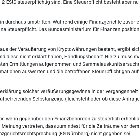
r. 2 EStG steuerpflichtig sind. Eine Steuerpflicht besteht aber
n durchaus umstritten. Während einige Finanzgerichte zuvor ei
e Steuerpflicht. Das Bundesministerium für Finanzen positio
aus der Veräußerung von Kryptowährungen besteht, ergibt sich
d diese nicht erklärt haben, Handlungsbedarf. Hierzu muss ma
naten Ermittlungen aufgenommen und Sammelauskunftsersuchen
rmationen auswerten und die betroffenen Steuerpflichtigen au
terklärung solcher Veräußerungsgewinne in der Vergangenheit d
fbefreienden Selbstanzeige gleichsteht oder ob diese Anfrage
 vor, wenn gegenüber den Finanzbehörden zu steuerlich erhebl
de Meinung vertreten, dass zumindest für die Zeiträume vor 
anzgerichtsrechtsprechung (FG Nürnberg) nicht gegeben sei.