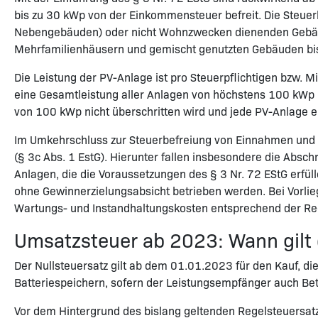
bis zu 30 kWp von der Einkommensteuer befreit. Die Steuerbe
Nebengebäuden) oder nicht Wohnzwecken dienenden Gebäuden
Mehrfamilienhäusern und gemischt genutzten Gebäuden bis zu
Die Leistung der PV-Anlage ist pro Steuerpflichtigen bzw.
eine Gesamtleistung aller Anlagen von höchstens 100 kWp 
von 100 kWp nicht überschritten wird und jede PV-Anlage ei
Im Umkehrschluss zur Steuerbefreiung von Einnahmen und
(§ 3c Abs. 1 EstG). Hierunter fallen insbesondere die Absc
Anlagen, die die Voraussetzungen des § 3 Nr. 72 EStG erfül
ohne Gewinnerzielungsabsicht betrieben werden. Bei Vorlie
Wartungs- und Instandhaltungskosten entsprechend der Reg
Umsatzsteuer ab 2023: Wann gilt 
Der Nullsteuersatz gilt ab dem 01.01.2023 für den Kauf, di
Batteriespeichern, sofern der Leistungsempfänger auch Betr
Vor dem Hintergrund des bislang geltenden Regelsteuersat