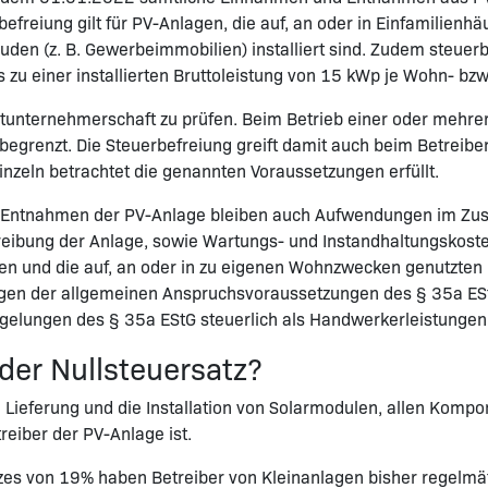
freiung gilt für PV-Anlagen, die auf, an oder in Einfamilienhä
 (z. B. Gewerbeimmobilien) installiert sind. Zudem steuerbef
 einer installierten Bruttoleistung von 15 kWp je Wohn- bzw. 
 Mitunternehmerschaft zu prüfen. Beim Betrieb einer oder mehr
begrenzt. Die Steuerbefreiung greift damit auch beim Betreib
nzeln betrachtet die genannten Voraussetzungen erfüllt.
 Entnahmen der PV-Anlage bleiben auch Aufwendungen im Zus
hreibung der Anlage, sowie Wartungs- und Instandhaltungskoste
len und die auf, an oder in zu eigenen Wohnzwecken genutzten 
gen der allgemeinen Anspruchsvoraussetzungen des § 35a EStG
elungen des § 35a EStG steuerlich als Handwerkerleistungen 
der Nullsteuersatz?
e Lieferung und die Installation von Solarmodulen, allen Kompo
eiber der PV-Anlage ist.
zes von 19% haben Betreiber von Kleinanlagen bisher regelmäß