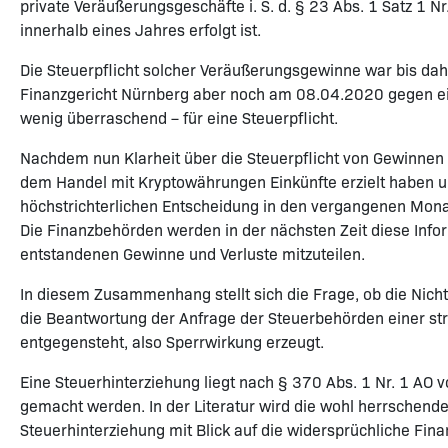
private Veräußerungsgeschäfte i. S. d. § 23 Abs. 1 Satz 1 N
innerhalb eines Jahres erfolgt ist.
Die Steuerpflicht solcher Veräußerungsgewinne war bis dahi
Finanzgericht Nürnberg aber noch am 08.04.2020 gegen ein
wenig überraschend – für eine Steuerpflicht.
Nachdem nun Klarheit über die Steuerpflicht von Gewinnen 
dem Handel mit Kryptowährungen Einkünfte erzielt haben un
höchstrichterlichen Entscheidung in den vergangenen Mo
Die Finanzbehörden werden in der nächsten Zeit diese Info
entstandenen Gewinne und Verluste mitzuteilen.
In diesem Zusammenhang stellt sich die Frage, ob die Nich
die Beantwortung der Anfrage der Steuerbehörden einer stra
entgegensteht, also Sperrwirkung erzeugt.
Eine Steuerhinterziehung liegt nach § 370 Abs. 1 Nr. 1 AO
gemacht werden. In der Literatur wird die wohl herrschen
Steuerhinterziehung mit Blick auf die widersprüchliche Fin