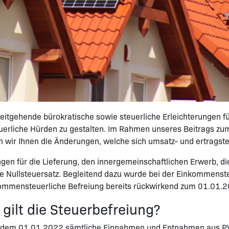
itgehende bürokratische sowie steuerliche Erleichterungen fü
uerliche Hürden zu gestalten. Im Rahmen unseres Beitrags z
n wir Ihnen die Änderungen, welche sich umsatz- und ertragste
 für die Lieferung, den innergemeinschaftlichen Erwerb, die E
e Nullsteuersatz. Begleitend dazu wurde bei der Einkommensteu
kommensteuerliche Befreiung bereits rückwirkend zum 01.01.
ilt die Steuerbefreiung?
ab dem 01.01.2022 sämtliche Einnahmen und Entnahmen aus PV-