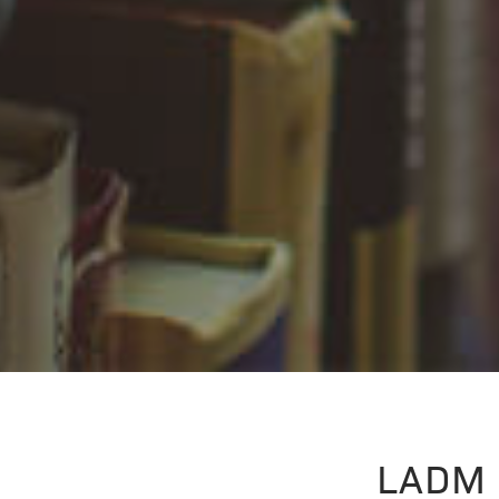
LADM –