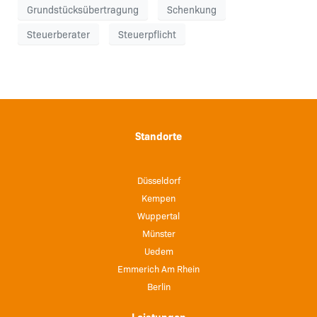
Grundstücksübertragung
Schenkung
Steuerberater
Steuerpflicht
Standorte
Düsseldorf
Kempen
Wuppertal
Münster
Uedem
Emmerich Am Rhein
Berlin
Leistungen